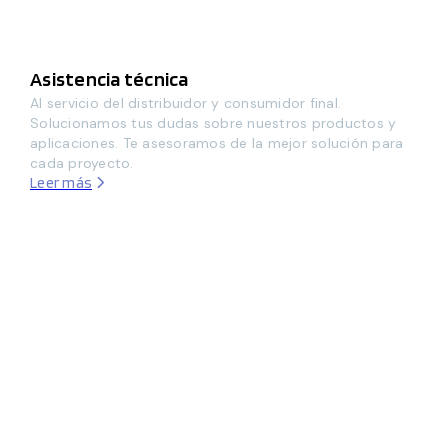
Asistencia técnica
Al servicio del distribuidor y consumidor final.
Solucionamos tus dudas sobre nuestros productos y
aplicaciones. Te asesoramos de la mejor solución para
cada proyecto.
Leer más