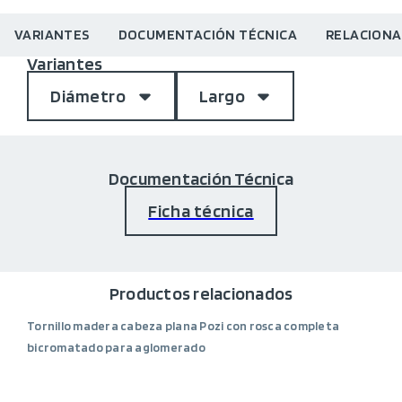
VARIANTES
DOCUMENTACIÓN TÉCNICA
RELACION
Variantes
Diámetro
Largo
Documentación Técnica
Ficha técnica
Productos relacionados
Tornillo madera cabeza plana Pozi con rosca completa
bicromatado para aglomerado