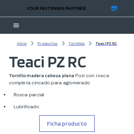
YOUR FASTENING PARTNER
Inicio
Productos
Tornillos
Teaci PZ RC
Teaci PZ RC
Pozi con rosca
Tornillo madera cabeza plana
completa cincado para aglomerado
Rosca parcial
Lubrificado
Ficha producto