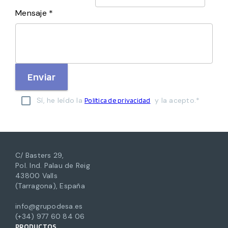
Mensaje *
Enviar
Sí, he leído la
y la acepto.*
Política de privacidad
C/ Basters 29,
Pol. Ind. Palau de Reig
43800 Valls
(Tarragona), España
info@grupodesa.es
(+34) 977 60 84 06
PRODUCTOS