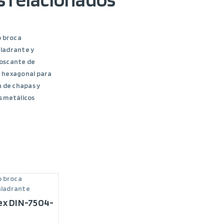
o broca
ladrante y
oscante de
 hexagonal para
n de chapas y
s metálicos
o broca
ladrante
ex DIN-7504-