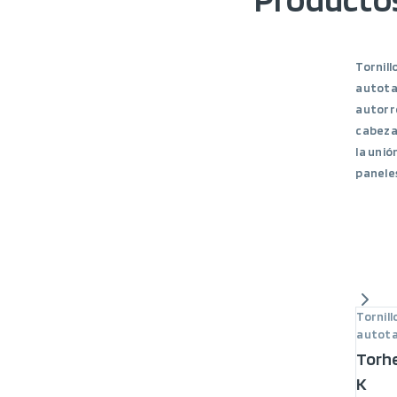
Tornill
autota
autorr
cabeza
la unió
panele
Tornill
autota
Torh
K