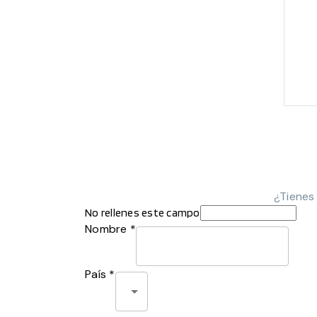
¿Tienes
No rellenes este campo
Nombre *
País *