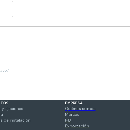
pto.*
CTOS
EMPRESA
 y fijaciones
Quiénes somos
ía
Marcas
s de instalación
I+D
Exportación