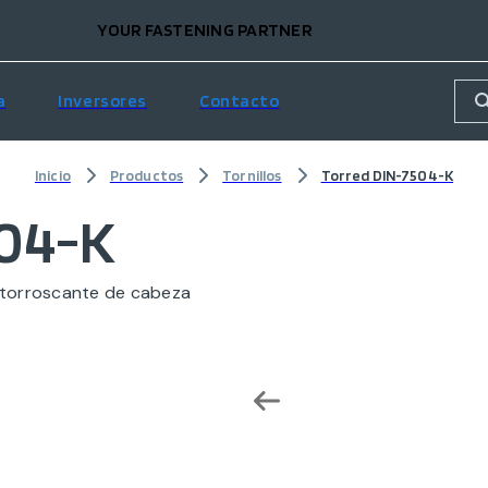
YOUR FASTENING PARTNER
a
Inversores
Contacto
Inicio
Productos
Tornillos
Torred DIN-7504-K
504-K
utorroscante de cabeza