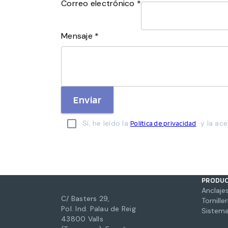
Correo electrónico *
Mensaje *
Enviar
Sí, he leído la
y la ace
Política de privacidad
PRODU
Anclajes
C/ Basters 29,
Torniller
Pol. Ind. Palau de Reig
Sistema
43800 Valls