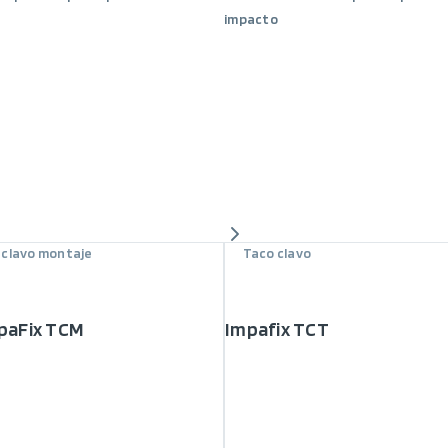
impacto
 clavo montaje
Taco clavo
paFix TCM
Impafix TCT