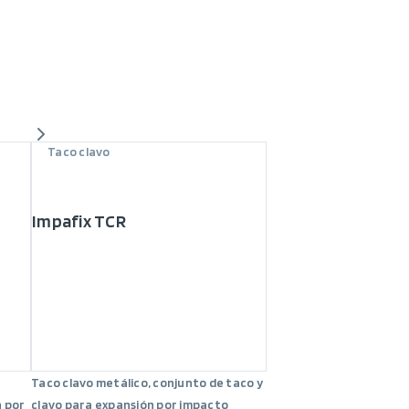
Taco clavo
Impafix TCR
Taco clavo metálico, conjunto de taco y
n por
clavo para expansión por impacto