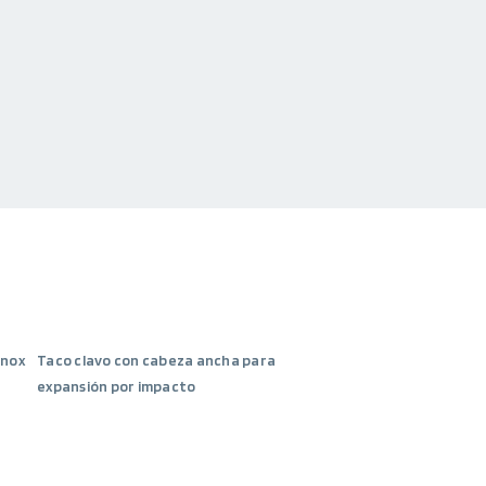
inox
Taco clavo con cabeza ancha para
expansión por impacto