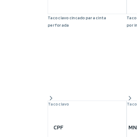
Taco clavo cincado para cinta
Taco
perforada
por 
Taco clavo
Taco
CPF
MN