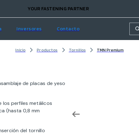
YOUR FASTENING PARTNER
a
Inversores
Contacto
Inicio
Productos
Tornillos
TMN Premium
nsamblaje de placas de yeso
 los perfiles metálicos
eca (hasta 0,8 mm
serción del tornillo