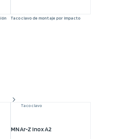
sión
Taco clavo de montaje por impacto
Taco clavo
MNAr-Z Inox A2