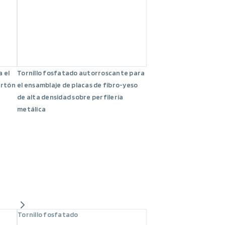
 el
Tornillo fosfatado autorroscante para
artón
el ensamblaje de placas de fibro-yeso
de alta densidad sobre perfilería
metálica
Tornillo fosfatado