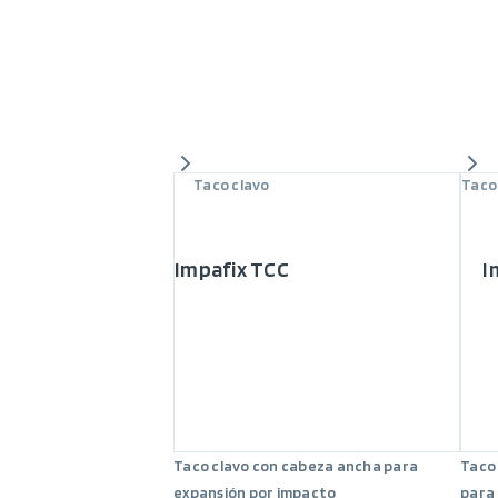
Taco clavo
Taco
Impafix TCC
I
Taco clavo con cabeza ancha para
Taco
expansión por impacto
para