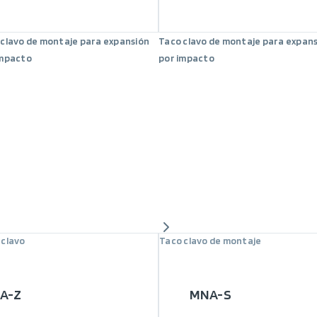
 clavo de montaje para expansión
Taco clavo de montaje para expan
impacto
por impacto
 clavo
Taco clavo de montaje
A-Z
MNA-S