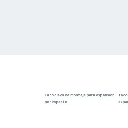
Taco clavo de montaje para expansión
Taco 
por impacto
expa