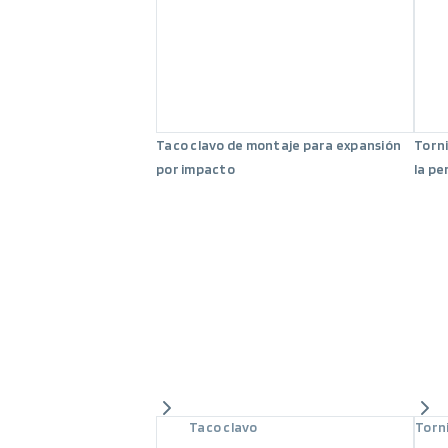
Taco clavo de montaje para expansión
Torni
por impacto
la pe
Taco clavo
Torn