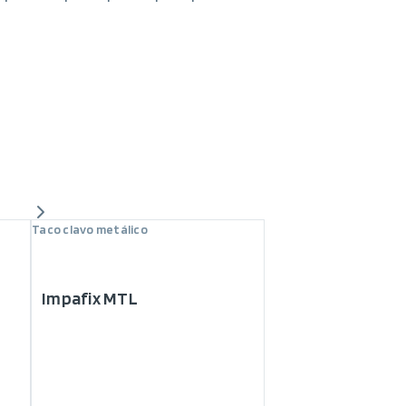
Taco clavo metálico
Impafix MTL