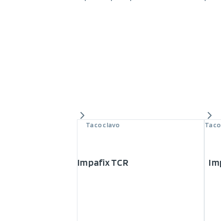
Taco clavo
Taco
Impafix TCR
Im