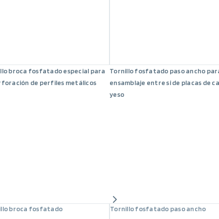
llo broca fosfatado especial para
Tornillo fosfatado paso ancho para
rforación de perfiles metálicos
ensamblaje entre si de placas de c
yeso
illo broca fosfatado
Tornillo fosfatado paso ancho