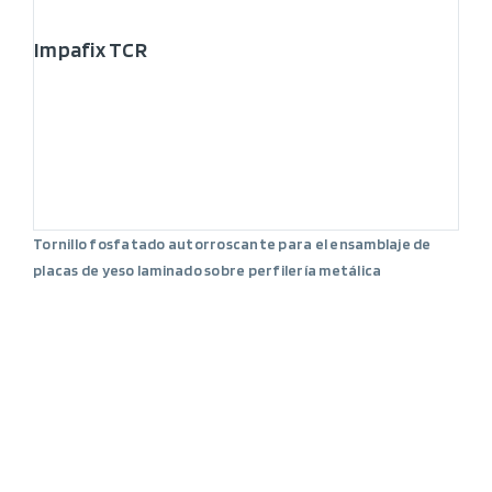
Impafix TCR
Tornillo fosfatado autorroscante para el ensamblaje de
placas de yeso laminado sobre perfilería metálica