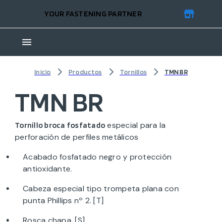
YOUR FASTENING PARTNER
Inicio
Productos
Tornillos
TMN BR
TMN BR
especial para la
Tornillo broca fosfatado
perforación de perfiles metálicos
Acabado fosfatado negro y protección
antioxidante.
Cabeza especial tipo trompeta plana con
punta Phillips nº 2. [T]
Rosca chapa. [S]