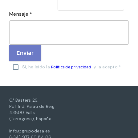
Mensaje *
Enviar
Sí, he leído la
y la acepto.*
Política de privacidad
C/ Basters 29,
Pol. Ind. Palau de Reig
43800 Valls
(Tarragona), España
info@grupodesa.es
(+34) 977 60 84 06