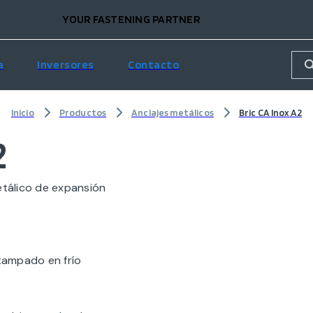
YOUR FASTENING PARTNER
a
Inversores
Contacto
Inicio
Productos
Anclajes metálicos
Bric CA Inox A2
2
etálico de expansión
tampado en frío