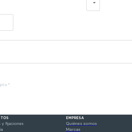
pto.*
CTOS
EMPRESA
 y fijaciones
Quiénes somos
ía
Marcas