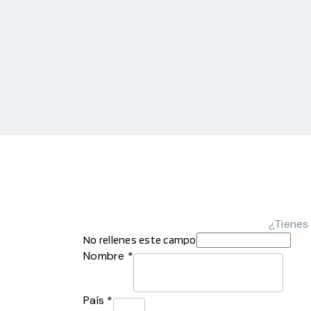
¿Tienes
No rellenes este campo
Nombre *
País *