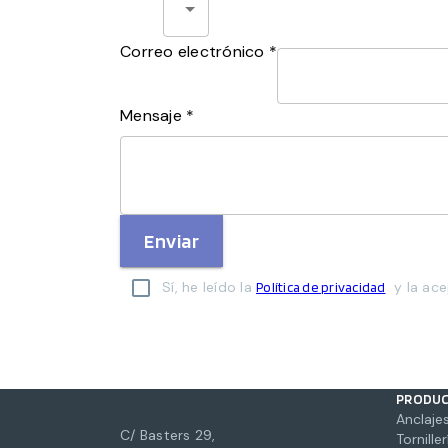
Correo electrónico *
Mensaje *
Enviar
Sí, he leído la
y la ace
Política de privacidad
PRODU
Anclajes
C/ Basters 29,
Torniller