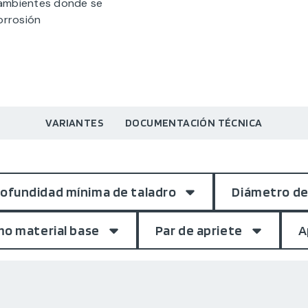
 ambientes donde se
orrosión
VARIANTES
DOCUMENTACIÓN TÉCNICA
ofundidad mínima de taladro
Diámetro de
mo material base
Par de apriete
A