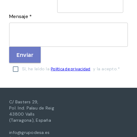
Mensaje *
Enviar
Sí, he leído la
y la acepto.*
Política de privacidad
C/ Basters 29,
Pol. Ind. Palau de Reig
43800 Valls
(Tarragona), España
info@grupodesa.es