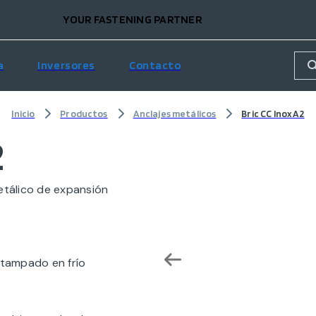
YOUR FASTENING PARTNER
a
Inversores
Contacto
Inicio
Productos
Anclajes metálicos
Bric CC Inox A2
2
etálico de expansión
tampado en frío