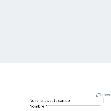
¿Tienes
No rellenes este campo
Nombre *