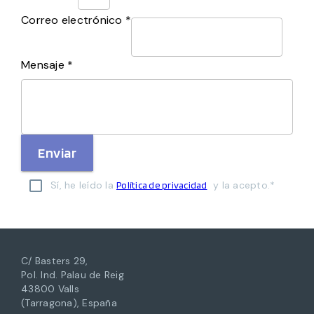
Correo electrónico *
Mensaje *
Enviar
Sí, he leído la
y la acepto.*
Política de privacidad
C/ Basters 29,
Pol. Ind. Palau de Reig
43800 Valls
(Tarragona), España