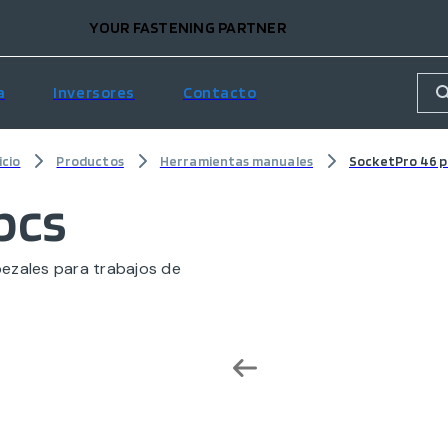
YOUR FASTENING PARTNER
a
Inversores
Contacto
icio
Productos
Herramientas manuales
SocketPro 46 p
pcs
ezales para trabajos de