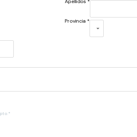
Apellidos *
Provincia *
pto.*