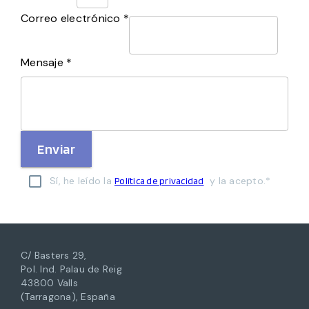
Correo electrónico *
Mensaje *
Enviar
Sí, he leído la
y la acepto.*
Política de privacidad
C/ Basters 29,
Pol. Ind. Palau de Reig
43800 Valls
(Tarragona), España