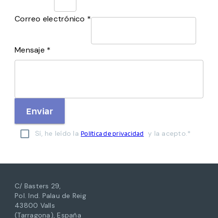
Correo electrónico *
Mensaje *
Enviar
Sí, he leído la
y la acepto.*
Política de privacidad
C/ Basters 29,
Pol. Ind. Palau de Reig
43800 Valls
(Tarragona), España