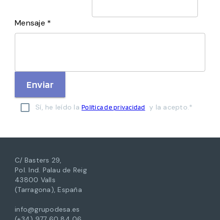
Mensaje *
Enviar
Sí, he leído la
y la acepto.*
Política de privacidad
C/ Basters 29,
Pol. Ind. Palau de Reig
43800 Valls
(Tarragona), España
info@grupodesa.es
(+34) 977 60 84 06