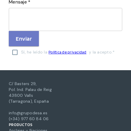
Mensaje *
Enviar
Sí, he leído la
y la acepto.*
Política de privacidad
C/ Basters 29,
Pol. Ind. Palau de Reig
43800 Valls
(Tarragona), España
info@grupodesa.es
(+34) 977 60 84 06
PRODUCTOS
Anclajes y fijaciones