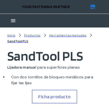
YOUR FASTENING PARTNER
Inicio
Productos
Herramientas manuales
SandTool PLS
SandTool PLS
para superficies planas
Lijadora manual
Con dos tornillos de bloqueo metálicos para
fijar las lijas
Ficha producto