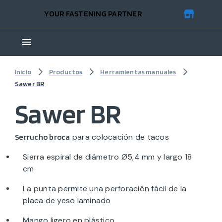
YOUR FASTENING PARTNER
Inicio
Productos
Herramientas manuales
Sawer BR
Sawer BR
para colocación de tacos
Serrucho broca
Sierra espiral de diámetro Ø5,4 mm y largo 18
cm
La punta permite una perforación fácil de la
placa de yeso laminado
Mango ligero en plástico