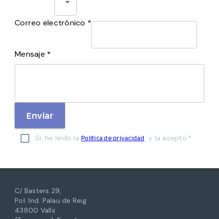
Correo electrónico *
Mensaje *
Enviar
Sí, he leído la
y la acepto.*
Política de privacidad
C/ Basters 29,
Pol. Ind. Palau de Reig
43800 Valls