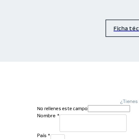
Ficha téc
¿Tienes
No rellenes este campo
Nombre *
País *