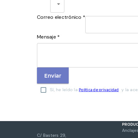
Correo electrónico *
Mensaje *
Enviar
Sí, he leído la
y la ace
Política de privacidad
PRODU
Anclajes
C/ Basters 29,