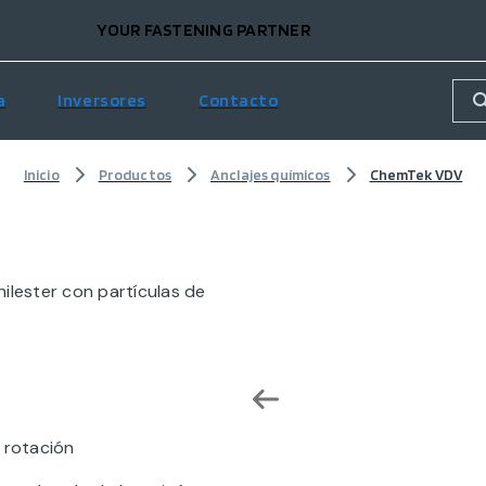
YOUR FASTENING PARTNER
a
Inversores
Contacto
Inicio
Productos
Anclajes químicos
ChemTek VDV
inilester con partículas de
r rotación