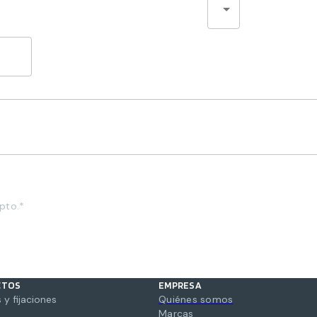
pto.*
CTOS
EMPRESA
 y fijaciones
Quiénes somos
Marcas