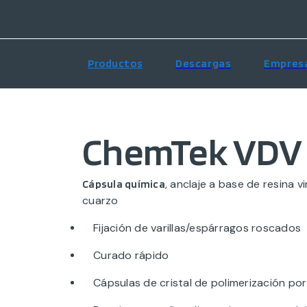
Productos
Descargas
Empres
ChemTek VDV
, anclaje a base de resina v
Cápsula química
cuarzo
Fijación de varillas/espárragos roscados
Curado rápido
Cápsulas de cristal de polimerización po