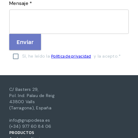
Mensaje *
Enviar
Sí, he leído la
y la acepto.*
Política de privacidad
C/ Basters 29,
Pol. Ind. Palau de Reig
43800 Valls
(Tarragona), España
info@grupodesa.es
(+34) 977 60 84 06
PRODUCTOS