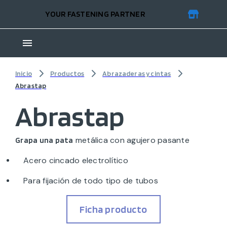
YOUR FASTENING PARTNER
Inicio
Productos
Abrazaderas y cintas
Abrastap
Abrastap
metálica con agujero pasante
Grapa una pata
Acero cincado electrolítico
Para fijación de todo tipo de tubos
Ficha producto