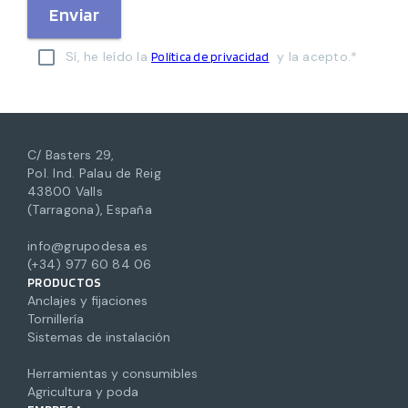
Enviar
Sí, he leído la
y la acepto.*
Política de privacidad
C/ Basters 29,
Pol. Ind. Palau de Reig
43800 Valls
(Tarragona), España
info@grupodesa.es
(+34) 977 60 84 06
PRODUCTOS
Anclajes y fijaciones
Tornillería
Sistemas de instalación
Herramientas y consumibles
Agricultura y poda