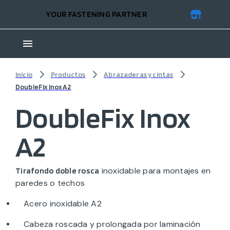
YOUR FASTENING PARTNER
Inicio
Productos
Abrazaderas y cintas
DoubleFix Inox A2
DoubleFix Inox
A2
inoxidable para montajes en
Tirafondo doble rosca
paredes o techos
Acero inoxidable A2
Cabeza roscada y prolongada por laminación