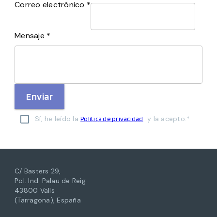
Correo electrónico *
Mensaje *
Enviar
Sí, he leído la
y la acepto.*
Política de privacidad
C/ Basters 29,
Pol. Ind. Palau de Reig
43800 Valls
(Tarragona), España