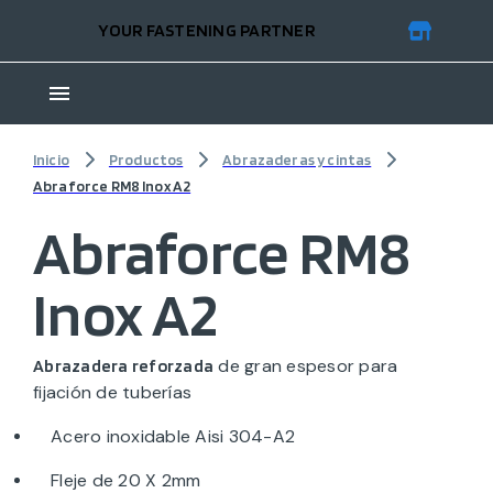
YOUR FASTENING PARTNER
Inicio
Productos
Abrazaderas y cintas
Abraforce RM8 Inox A2
Abraforce RM8
Inox A2
de gran espesor para
Abrazadera reforzada
fijación de tuberías
Acero inoxidable Aisi 304-A2
Fleje de 20 X 2mm