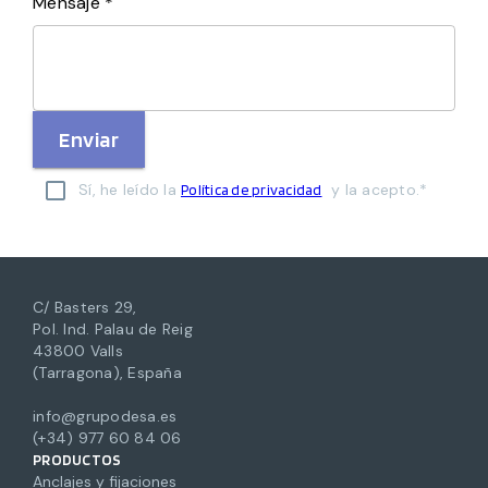
Mensaje *
Enviar
Sí, he leído la
y la acepto.*
Política de privacidad
C/ Basters 29,
Pol. Ind. Palau de Reig
43800 Valls
(Tarragona), España
info@grupodesa.es
(+34) 977 60 84 06
PRODUCTOS
Anclajes y fijaciones