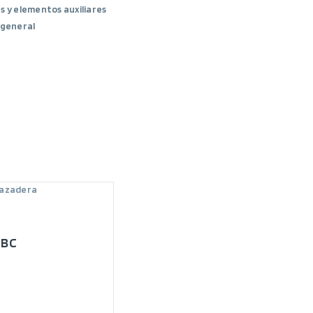
 y elementos auxiliares
 general
razadera
 BC