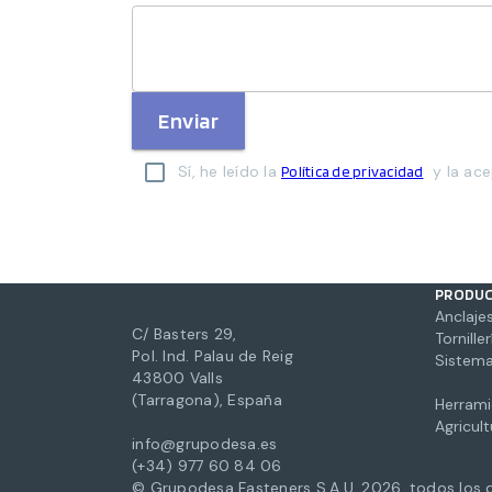
Enviar
Sí, he leído la
y la ace
Política de privacidad
PRODU
Anclajes
C/ Basters 29,
Torniller
Pol. Ind. Palau de Reig
Sistema
43800 Valls
(Tarragona), España
Herrami
Agricul
info@grupodesa.es
(+34) 977 60 84 06
© Grupodesa Fasteners S.A.U.
2026
,
todos los 