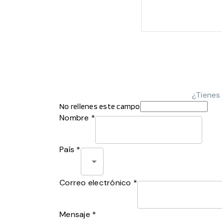
¿Tienes
No rellenes este campo
Nombre *
País *
Correo electrónico *
Mensaje *