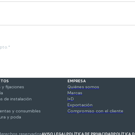
pto.*
CTOS
EMPRESA
 y fijaciones
Quiénes somos
ía
Marcas
s de instalación
I+D
Exportación
entas y consumibles
Compromiso con el cliente
tura y poda
derechos reservados
AVISO LEGAL
POLÍTICA DE PRIVACIDAD
POLÍTICA 