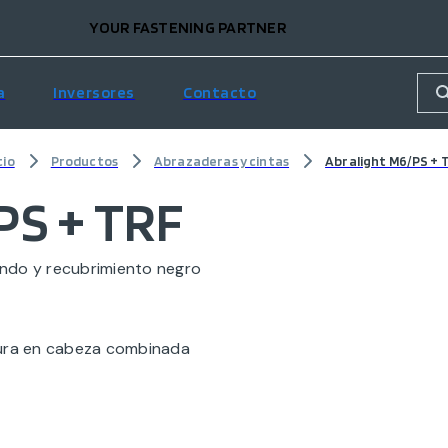
YOUR FASTENING PARTNER
a
Inversores
Contacto
cio
Productos
Abrazaderas y cintas
Abralight M6/PS + 
PS + TRF
ndo y recubrimiento negro
nura en cabeza combinada