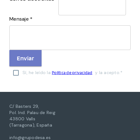
Mensaje *
Enviar
Sí, he leído la
y la acepto.*
Política de privacidad
C/ Basters 29,
Pol. Ind. Palau de Reig
43800 Valls
(Tarragona), España
info@grupodesa.es