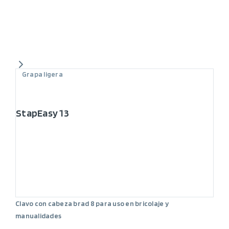
Grapa ligera
StapEasy 13
Clavo con cabeza brad 8 para uso en bricolaje y
manualidades