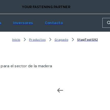
YOUR FASTENING PARTNER
a
Inversores
Contacto
Inicio
Productos
Grapado
StapTool G92
para el sector de la madera