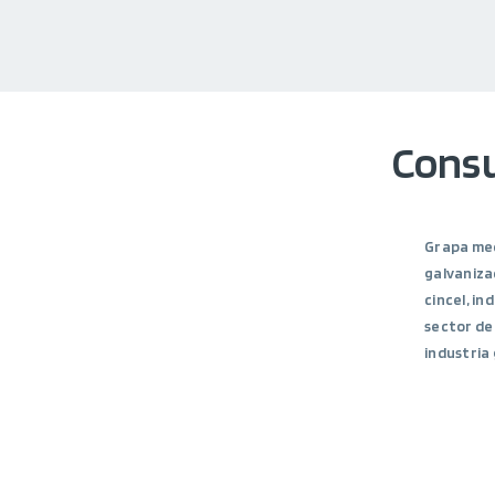
Cons
Grapa med
galvaniza
cincel, in
sector de
industria