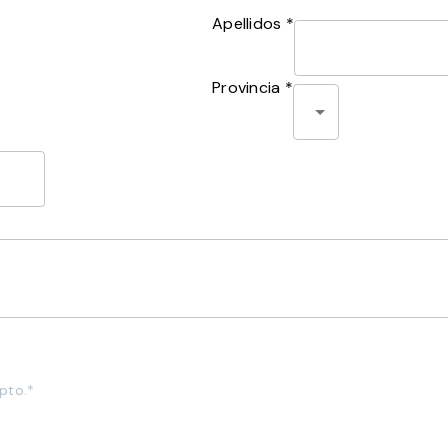
Apellidos *
Provincia *
pto.*