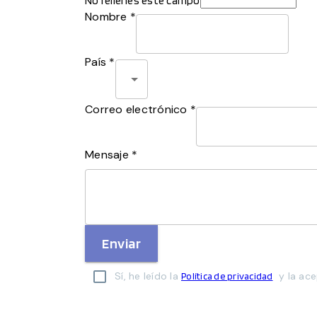
No rellenes este campo
Nombre *
País *
Correo electrónico *
Mensaje *
Enviar
Sí, he leído la
y la ace
Política de privacidad