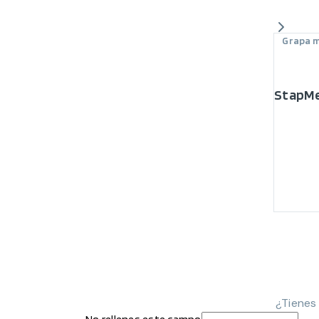
Grapa 
StapMe
¿Tienes