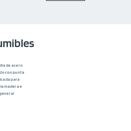
umibles
ia de acero
do con punta
dicada para
 la madera e
 general