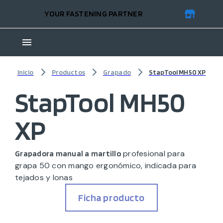
YOUR FASTENING PARTNER
Inicio
Productos
Grapado
StapTool MH50 XP
StapTool MH50
XP
profesional para
Grapadora manual a martillo
grapa 50 con mango ergonómico, indicada para
tejados y lonas
Ficha producto