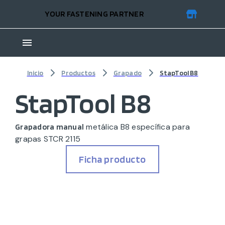
YOUR FASTENING PARTNER
Inicio
Productos
Grapado
StapTool B8
StapTool B8
metálica B8 específica para
Grapadora manual
grapas STCR 2115
Ficha producto