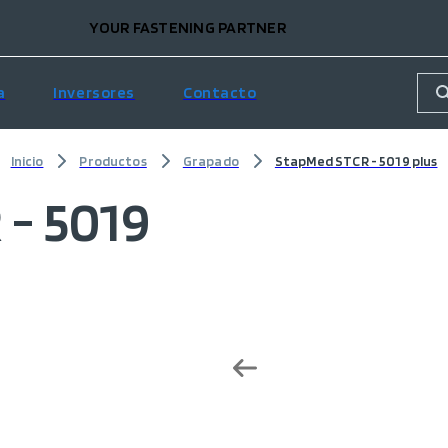
YOUR FASTENING PARTNER
a
Inversores
Contacto
Inicio
Productos
Grapado
StapMed STCR - 5019 plus
- 5019