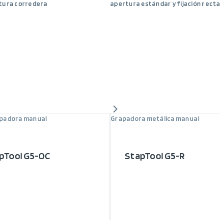
tura corredera
apertura estándar y fijación rect
padora manual
Grapadora metálica manual
pTool G5-OC
StapTool G5-R