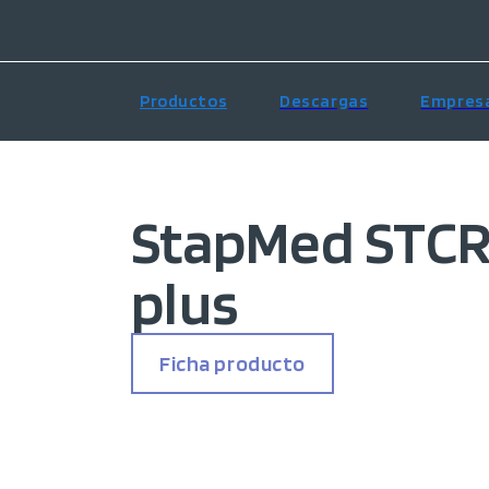
Productos
Descargas
Empres
StapMed STCR 
plus
Ficha producto