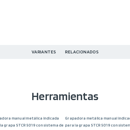
VARIANTES
RELACIONADOS
Herramientas
adora manual metálica indicada
Grapadora metálica manual indica
la grapa STCR 5019 con sistema de
para la grapa STCR 5019 con siste