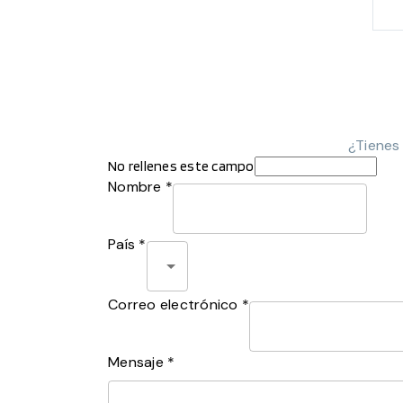
¿Tienes
No rellenes este campo
Nombre *
País *
Correo electrónico *
Mensaje *