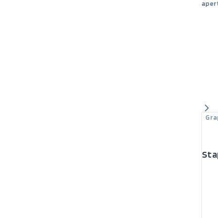
aper
Gra
Sta