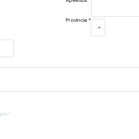
Apellidos *
Provincia *
pto.*