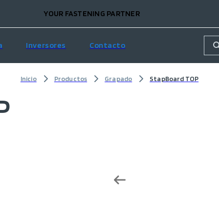
YOUR FASTENING PARTNER
a
Inversores
Contacto
Inicio
Productos
Grapado
StapBoard TOP
P