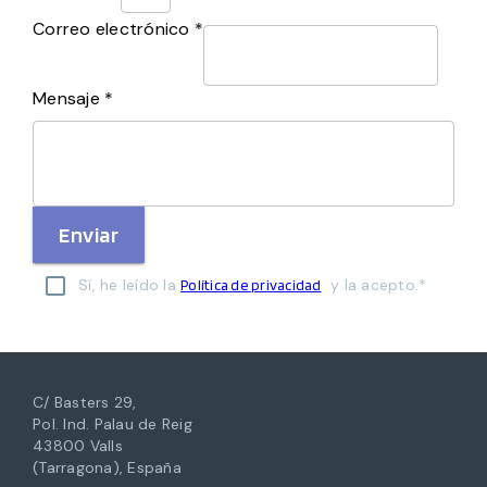
Correo electrónico *
Mensaje *
Enviar
Sí, he leído la
y la acepto.*
Política de privacidad
C/ Basters 29,
Pol. Ind. Palau de Reig
43800 Valls
(Tarragona), España