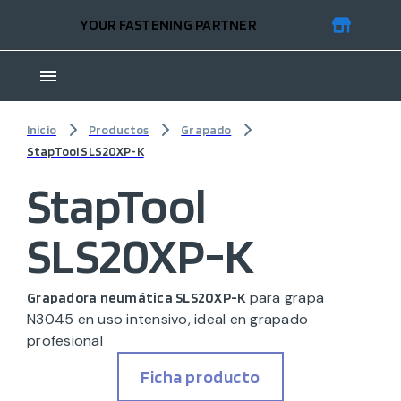
YOUR FASTENING PARTNER
Inicio
Productos
Grapado
StapTool SLS20XP-K
StapTool
SLS20XP-K
para grapa
Grapadora neumática SLS20XP-K
N3045 en uso intensivo, ideal en grapado
profesional
Ficha producto