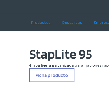
Productos
Descargas
Empres
StapLite 95
galvanizada para fijaciones rá
Grapa ligera
Ficha producto