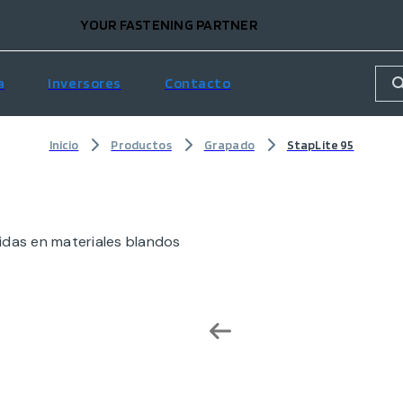
YOUR FASTENING PARTNER
a
Inversores
Contacto
Inicio
Productos
Grapado
StapLite 95
pidas en materiales blandos