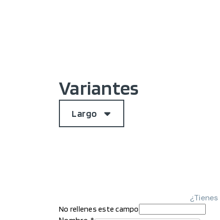
Variantes
Largo
¿Tienes
No rellenes este campo