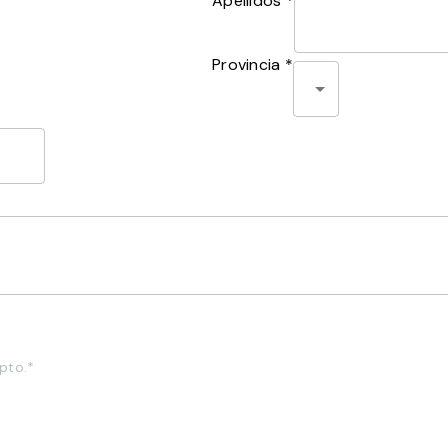
Apellidos *
Provincia *
pto.*