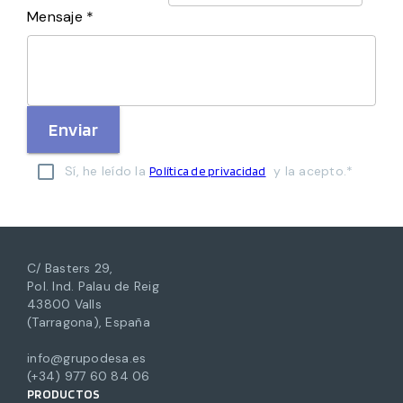
Mensaje *
Enviar
Sí, he leído la
y la acepto.*
Política de privacidad
C/ Basters 29,
Pol. Ind. Palau de Reig
43800 Valls
(Tarragona), España
info@grupodesa.es
(+34) 977 60 84 06
PRODUCTOS