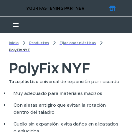
YOUR FASTENING PARTNER
Inicio
Productos
Fijaciones plásticas
PolyFix NYF
PolyFix NYF
universal de expansión por roscado
Taco plástico
Muy adecuado para materiales macizos
Con aletas antigiro que evitan la rotación
dentro del taladro
Cuello sin expansión: evita daños en alicatados
o enlucidos