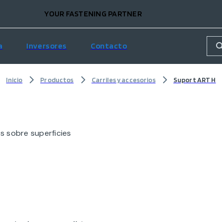
YOUR FASTENING PARTNER
a
Inversores
Contacto
Inicio
Productos
Carriles y accesorios
Suport ART H
s sobre superficies