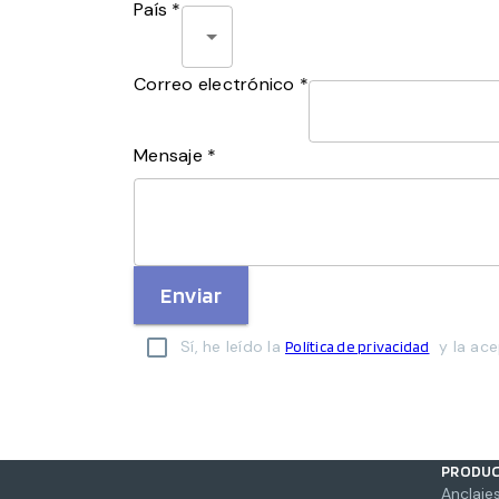
País *
Correo electrónico *
Mensaje *
Enviar
Sí, he leído la
y la ace
Política de privacidad
PRODU
Anclajes