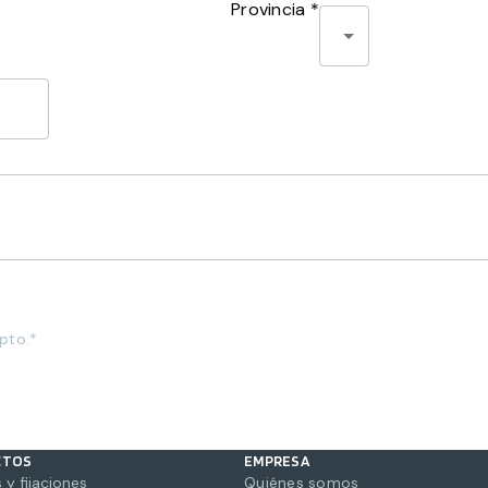
Provincia *
pto.*
CTOS
EMPRESA
 y fijaciones
Quiénes somos