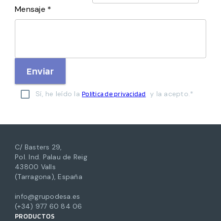
Mensaje *
Enviar
Sí, he leído la
y la acepto.*
Política de privacidad
C/ Basters 29,
Pol. Ind. Palau de Reig
43800 Valls
(Tarragona), España
info@grupodesa.es
(+34) 977 60 84 06
PRODUCTOS