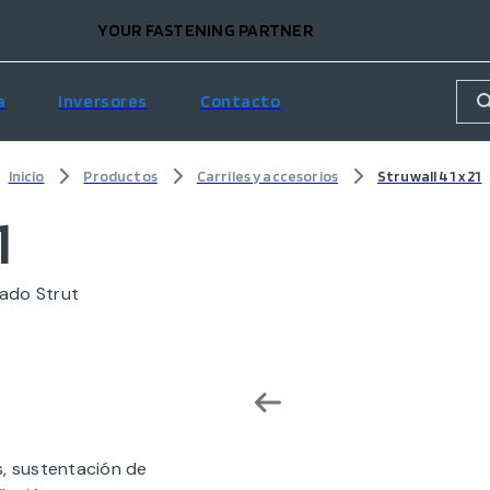
YOUR FASTENING PARTNER
a
Inversores
Contacto
Inicio
Productos
Carriles y accesorios
Struwall 41 x 21
1
zado Strut
s, sustentación de