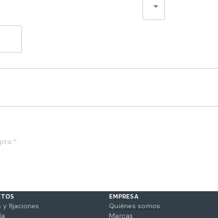
pto.*
CTOS
EMPRESA
 y fijaciones
Quiénes somos
ía
Marcas