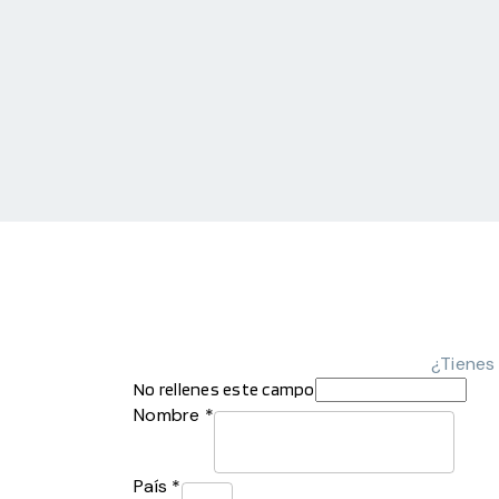
¿Tienes
No rellenes este campo
Nombre *
País *