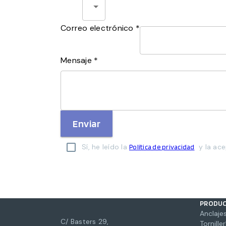
Correo electrónico *
Mensaje *
Enviar
Sí, he leído la
y la ace
Política de privacidad
PRODU
Anclajes
C/ Basters 29,
Torniller