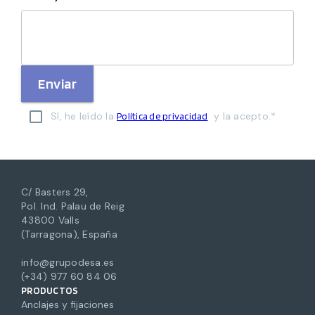
Enviar
Sí, he leído la
y la acepto.*
Política de privacidad
C/ Basters 29,
Pol. Ind. Palau de Reig
43800 Valls
(Tarragona), España
info@grupodesa.es
(+34) 977 60 84 06
PRODUCTOS
Anclajes y fijaciones