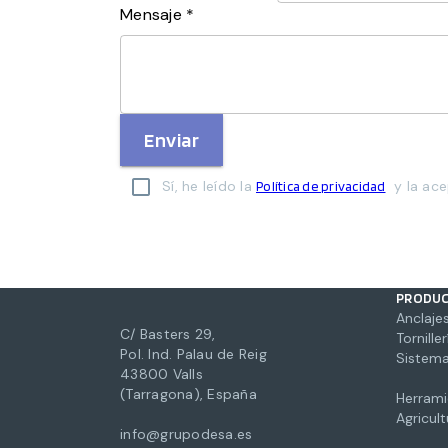
Mensaje *
Enviar
Sí, he leído la
y la ace
Política de privacidad
PRODU
Anclajes
C/ Basters 29,
Torniller
Pol. Ind. Palau de Reig
Sistema
43800 Valls
(Tarragona), España
Herrami
Agricul
info@grupodesa.es