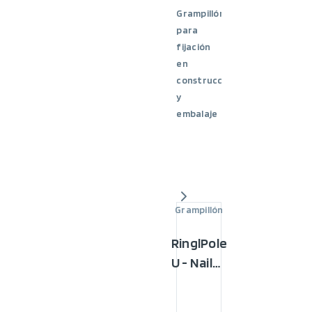
Grampillón
para
fijación
en
construcción
y
embalaje
Grampillón
RinglPole
U - Nail
GT40