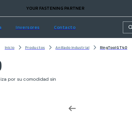
YOUR FASTENING PARTNER
a
Inversores
Contacto
Inicio
Productos
Anillado industrial
RingTool GT40
0
iza por su comodidad sin