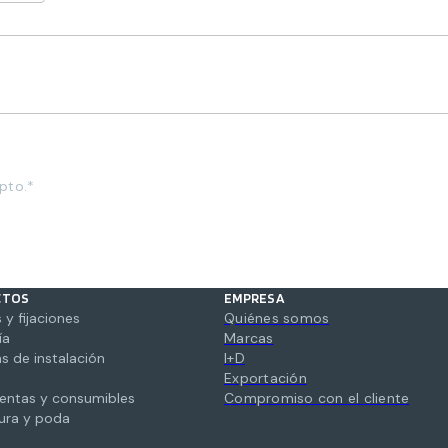
pto.*
CTOS
EMPRESA
 y fijaciones
Quiénes somos
ía
Marcas
s de instalación
I+D
Exportación
entas y consumibles
Compromiso con el cliente
tura y poda