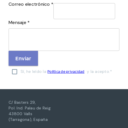
Correo electrónico *
Mensaje *
Enviar
Sí, he leído la
y la acepto.*
Política de privacidad
C/ Basters 29,
Pol. Ind. Palau de Reig
43800 Valls
(Tarragona), España