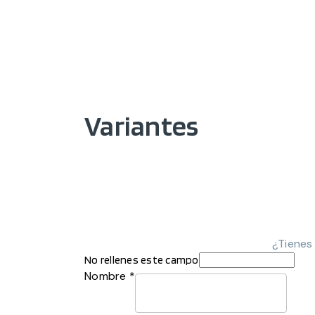
Variantes
¿Tienes
No rellenes este campo
Nombre *