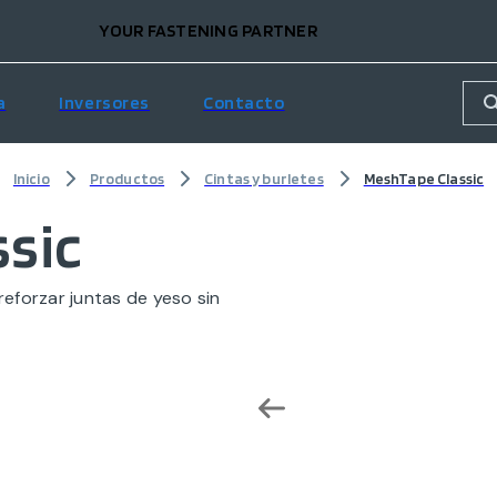
YOUR FASTENING PARTNER
a
Inversores
Contacto
Inicio
Productos
Cintas y burletes
MeshTape Classic
sic
eforzar juntas de yeso sin