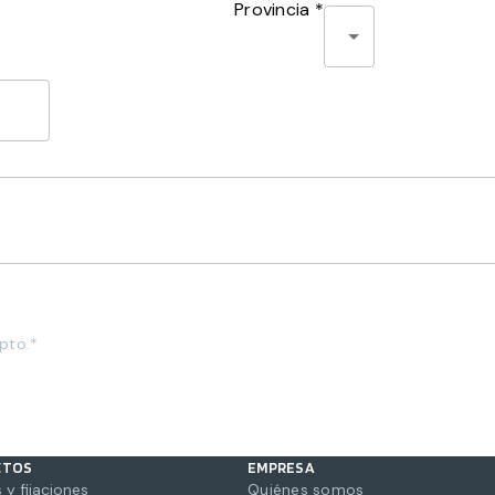
Provincia *
pto.*
CTOS
EMPRESA
 y fijaciones
Quiénes somos