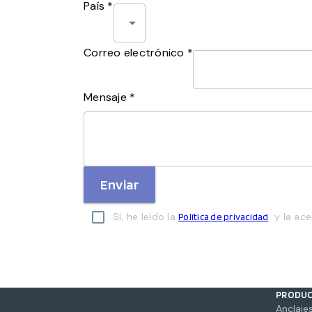
País *
Correo electrónico *
Mensaje *
Enviar
Sí, he leído la
y la ace
Política de privacidad
PRODU
Anclajes