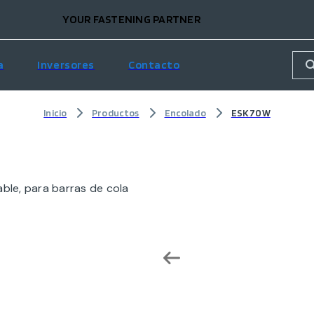
YOUR FASTENING PARTNER
a
Inversores
Contacto
Inicio
Productos
Encolado
ESK 70W
ble, para barras de cola