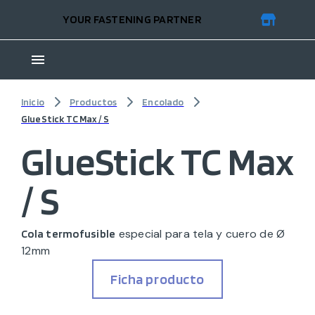
YOUR FASTENING PARTNER
Inicio
Productos
Encolado
GlueStick TC Max / S
GlueStick TC Max
/ S
especial para tela y cuero de Ø
Cola termofusible
12mm
Ficha producto