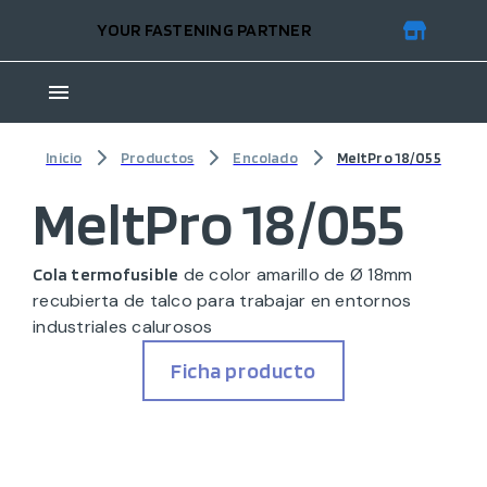
YOUR FASTENING PARTNER
Inicio
Productos
Encolado
MeltPro 18/055
MeltPro 18/055
de color amarillo de Ø 18mm
Cola termofusible
recubierta de talco para trabajar en entornos
industriales calurosos
Ficha producto