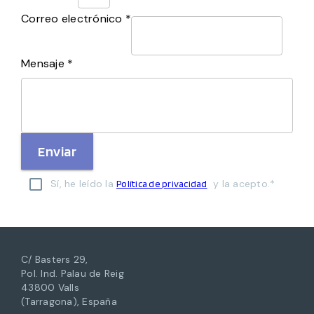
Correo electrónico *
Mensaje *
Enviar
Sí, he leído la
y la acepto.*
Política de privacidad
C/ Basters 29,
Pol. Ind. Palau de Reig
43800 Valls
(Tarragona), España