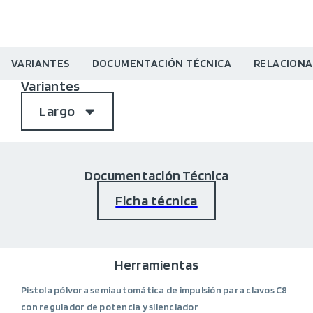
VARIANTES
DOCUMENTACIÓN TÉCNICA
RELACION
Variantes
Largo
Documentación Técnica
Ficha técnica
Herramientas
Pistola pólvora semiautomática de impulsión para clavos C8
con regulador de potencia y silenciador