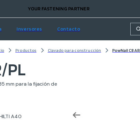
YOUR FASTENING PARTNER
a
Inversores
Contacto
cio
Productos
Clavado para construcción
PowNail C8 AR
R/PL
5 mm para la fijación de
HILTI A40