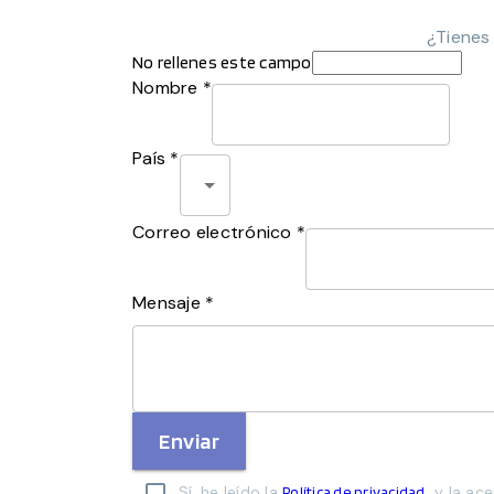
¿Tienes
No rellenes este campo
Nombre *
País *
Correo electrónico *
Mensaje *
Enviar
Sí, he leído la
y la ace
Política de privacidad