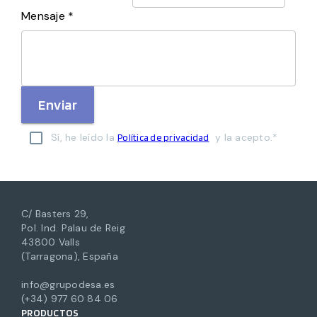
Mensaje *
Enviar
Sí, he leído la
y la acepto.*
Política de privacidad
C/ Basters 29,
Pol. Ind. Palau de Reig
43800 Valls
(Tarragona), España
info@grupodesa.es
(+34) 977 60 84 06
PRODUCTOS