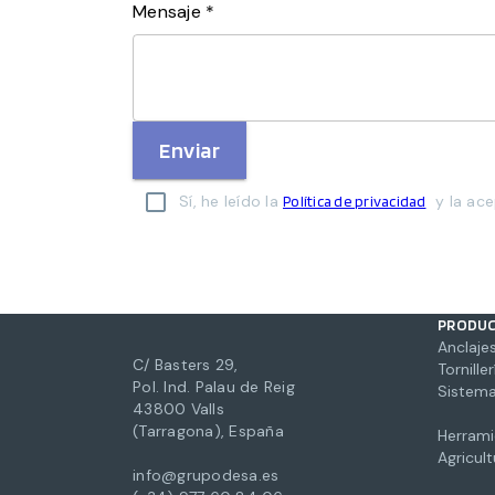
Mensaje *
Enviar
Sí, he leído la
y la ace
Política de privacidad
PRODU
Anclajes
C/ Basters 29,
Torniller
Pol. Ind. Palau de Reig
Sistema
43800 Valls
(Tarragona), España
Herrami
Agricul
info@grupodesa.es