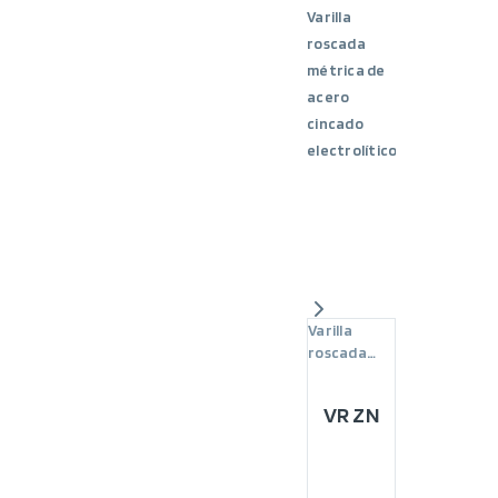
Varilla
roscada
métrica de
acero
cincado
electrolítico
Varilla
roscada
métrica
VR ZN