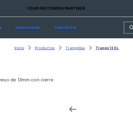
YOUR FASTENING PARTNER
a
Inversores
Contacto
Inicio
Productos
Trampillas
Trapex 13 XL
yeso de 13mm con cierre