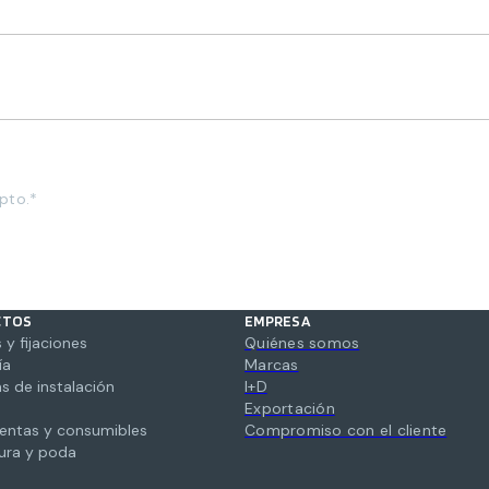
pto.*
CTOS
EMPRESA
 y fijaciones
Quiénes somos
ía
Marcas
s de instalación
I+D
Exportación
entas y consumibles
Compromiso con el cliente
tura y poda