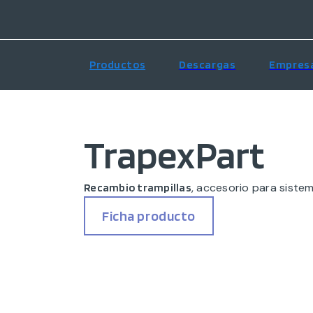
Productos
Descargas
Empres
TrapexPart
, accesorio para siste
Recambio trampillas
Ficha producto