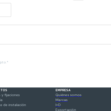
pto.*
CTOS
EMPRESA
 y fijaciones
Quiénes somos
ía
Marcas
s de instalación
I+D
Exportación