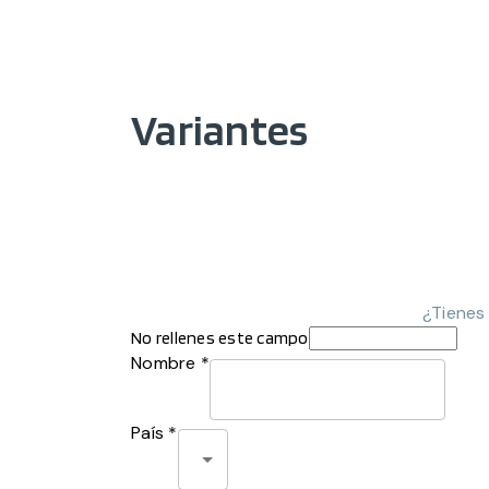
Variantes
¿Tienes
No rellenes este campo
Nombre *
País *