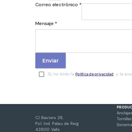
Correo electrónico *
Mensaje *
Enviar
Sí, he leído la
y la ace
Política de privacidad
PRODU
Anclajes
C/ Basters 29,
Torniller
Pol. Ind. Palau de Reig
Sistema
43800 Valls