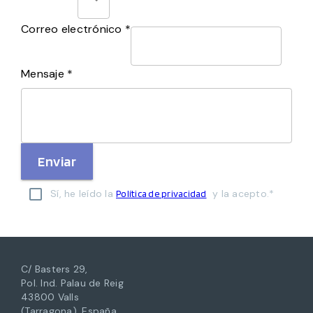
Correo electrónico *
Mensaje *
Enviar
Sí, he leído la
y la acepto.*
Política de privacidad
C/ Basters 29,
Pol. Ind. Palau de Reig
43800 Valls
(Tarragona), España