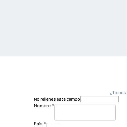
¿Tienes
No rellenes este campo
Nombre *
País *