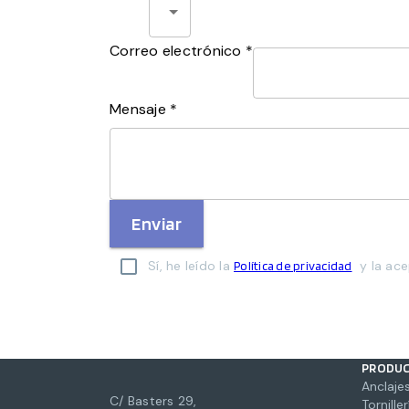
Correo electrónico *
Mensaje *
Enviar
Sí, he leído la
y la ace
Política de privacidad
PRODU
Anclajes
C/ Basters 29,
Torniller