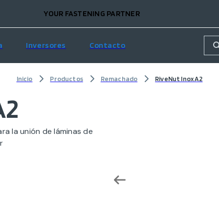
YOUR FASTENING PARTNER
a
Inversores
Contacto
Inicio
Productos
Remachado
RiveNut Inox A2
A2
ra la unión de láminas de
r