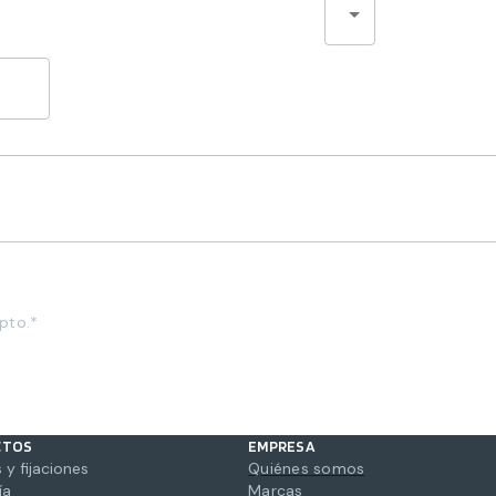
pto.*
CTOS
EMPRESA
 y fijaciones
Quiénes somos
ía
Marcas