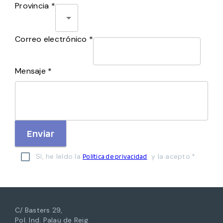
Provincia *
Correo electrónico *
Mensaje *
Enviar
Sí, he leído la
y la acepto.*
Política de privacidad
C/ Basters 29,
Pol. Ind. Palau de Reig