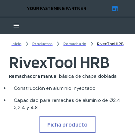
YOUR FASTENING PARTNER
Inicio
Productos
Remachado
RivexTool HRB
RivexTool HRB
básica de chapa doblada
Remachadora manual
Construcción en aluminio inyectado
Capacidad para remaches de aluminio de Ø2,4
3,2 4 y 4,8
Ficha producto